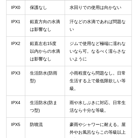
IPX0
保護なし
水回りでの使用は向かない
IPX1
鉛直方向の水滴
汗などの水滴であれば問題な
は影響なし
い
IPX2
鉛直左右15度
ジムで使用など極端に濡れな
以内からの水滴
いなら可。なるべく濡らさな
は影響なし
いように
IPX3
生活防水(防雨
小雨程度なら問題なし。日常
型)
生活する上で最低限欲しい等
級。
IPX4
生活防水(防ま
雨や水しぶきに対応。日常生
つ型)
活なら十分な等級。
IPX5
防噴流
豪雨やシャワーに耐える。屋
外やお風呂ならこの等級以上