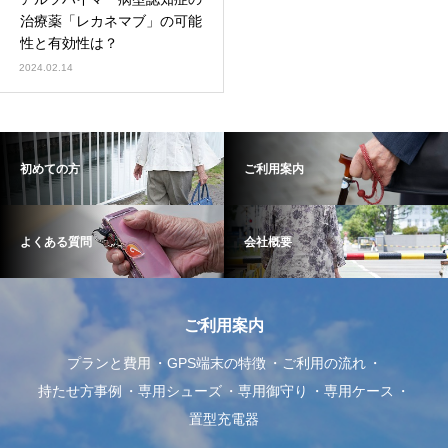
治療薬「レカネマブ」の可能
性と有効性は？
2024.02.14
初めての方
ご利用案内
よくある質問
会社概要
ご利用案内
プランと費用
GPS端末の特徴
ご利用の流れ
持たせ方事例
専用シューズ
専用御守り
専用ケース
置型充電器