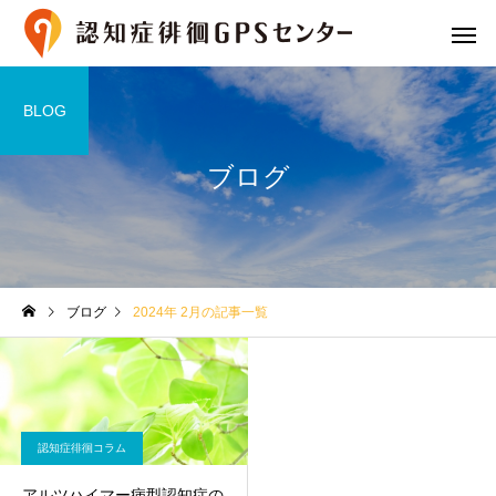
BLOG
ブログ
プランと費用
GPS端末の
ブログ
2024年 2月の記事一覧
専用シューズ
専用御守
認知症徘徊コラム
アルツハイマー病型認知症の