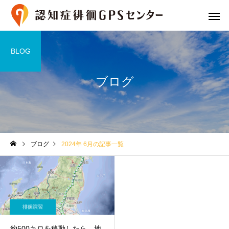
BLOG
ブログ
プランと費用
GPS端末の
ブログ
2024年 6月の記事一覧
専用シューズ
専用御守
徘徊演習
約500キロを移動したら、地