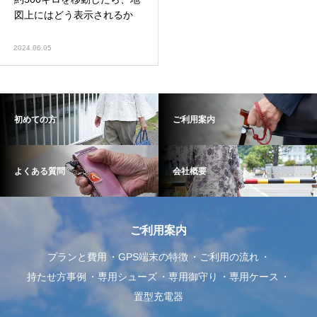
図上にはどう表示されるか
2024.06.05
初めての方
ご利用案内
よくある質問
会社概要
ご利用案内
プランと費用
GPS端末の特徴
ご利用の流れ
持たせ方事例
専用シューズ
専用御守り
専用ケース
置型充電器