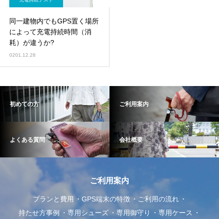
同一建物内でもGPS置く場所
によって充電持続時間（消
耗）が違うか?
0201.12.28
初めての方
ご利用案内
よくある質問
会社概要
ご利用案内
プランと費用
GPS端末の特徴
ご利用の流れ
持たせ方事例
専用シューズ
専用御守り
専用ケース